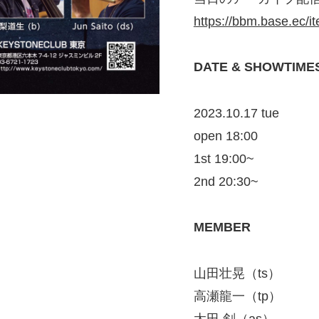
https://bbm.base.ec/
DATE & SHOWTIME
2023.10.17 tue
open 18:00
1st 19:00~
2nd 20:30~
MEMBER
山田壮晃（ts）
高瀬龍一（tp）
太田 剣（as）