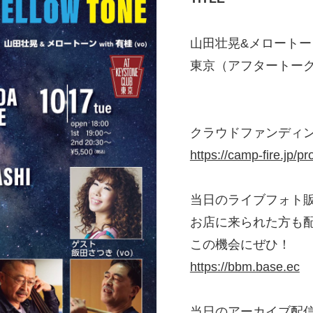
山田壮晃&メロートーン wi
東京（アフタートー
クラウドファンディ
https://camp-fire.jp/p
当日のライブフォト
お店に来られた方も
この機会にぜひ！
https://bbm.base.ec
当日のアーカイブ配