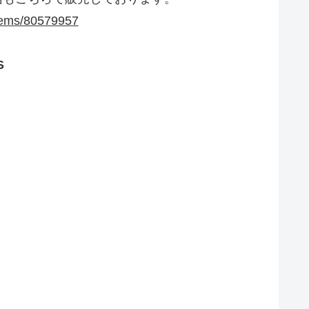
items/80579957
S